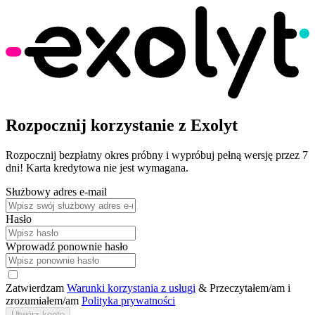
Rozpocznij korzystanie z Exolyt
Rozpocznij bezpłatny okres próbny i wypróbuj pełną wersję przez 7
dni! Karta kredytowa nie jest wymagana.
Służbowy adres e-mail
Hasło
Wprowadź ponownie hasło
Zatwierdzam
Warunki korzystania z usługi
& Przeczytałem/am i
zrozumiałem/am
Polityka prywatności
Utwórz konto